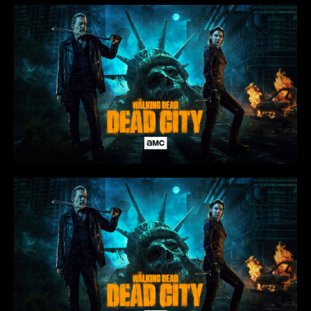
Rio Doce/MG
Rio Piracicaba/MG
Sabará/MG
Santa Barbara/MG
Santa Maria de Itabira/MG
Santo Antônio do Rio Abaixo/MG
São Domingos do Prata/MG
São Gonçalo do Rio Abaixo/MG
São João Del Rei-MG