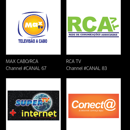
Ji-Parana-RO
João Monlevade/MG
Lauro de Freitas-BA
Linhares-ES
MAX CABO/RCA
RCA TV
Macaé/RJ
Channel #CANAL 67
Channel #CANAL 83
Mariana/MG
Natal/RN
Nova Era/MG
Nova Venecia-ES