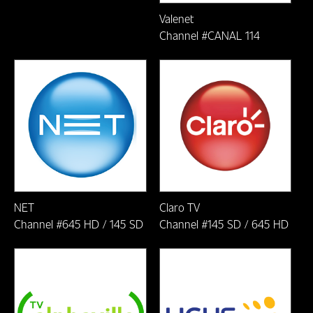
ONDE
Valenet
CIDADE: BARÃO DE COCAIS/MG
ASSISTIR
Channel #CANAL 114
Cidade: Barroso - MG
CIDADE: BELO HORIZONTE/MG
Colatina-ES
Colombo-PR
Cruz de Minas-MG
NET
Claro TV
Curitiba-PR
Channel #645 HD / 145 SD
Channel #145 SD / 645 HD
Dores de Campos-MG
Ferros/MG