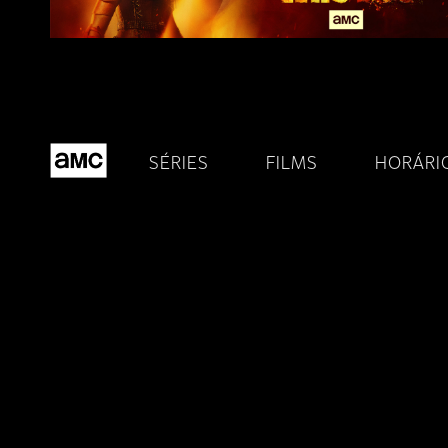
Ji-Parana-RO
João Monlevade/MG
Lauro de Freitas-BA
SÉRIES
FILMS
HORÁRI
Linhares-ES
Macaé/RJ
Mariana/MG
Natal/RN
Nova Era/MG
Nova Venecia-ES