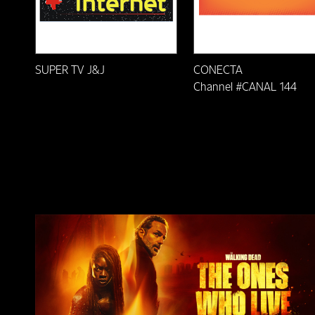
Formiga/MG
Fortaleza/CE
SUPER TV J&J
CONECTA
Franscisco Beltrão-PR
Channel #CANAL 144
Friburgo-RJ
Guarapari-ES
Ilheús-BA
Itaberuna-RJ
Itabira/MG
Itabirito/MG
Itabuna-BA