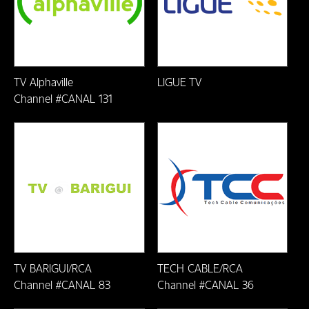
Formiga/MG
Fortaleza/CE
Franscisco Beltrão-PR
TV Alphaville
LIGUE TV
Channel #CANAL 131
Friburgo-RJ
Guarapari-ES
Ilheús-BA
Itaberuna-RJ
Itabira/MG
Itabirito/MG
TV BARIGUI/RCA
TECH CABLE/RCA
Channel #CANAL 83
Channel #CANAL 36
Itabuna-BA