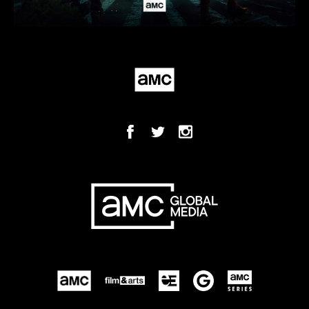
São José dos Pinhais/PR
São Mateus-ES
São Paulo
Sarandi-PR
Sinopi-MT
Tangará da Serra-MT
Teresópolis-RJ
Tiradentes-MG
Toleto-PR
Três Rios-RJ