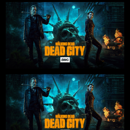
Rio Doce/MG
Rio Piracicaba/MG
Sabará/MG
Santa Barbara/MG
Santa Maria de Itabira/MG
Santo Antônio do Rio Abaixo/MG
São Domingos do Prata/MG
São Gonçalo do Rio Abaixo/MG
São João Del Rei-MG