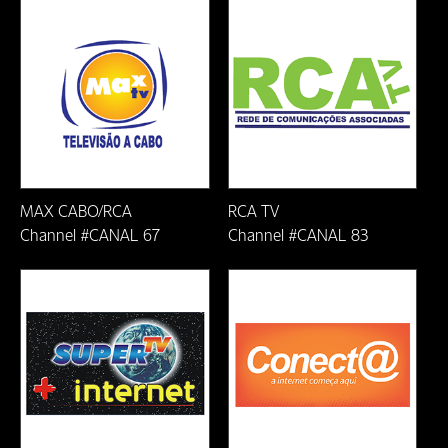
Ji-Parana-RO
João Monlevade/MG
Lauro de Freitas-BA
Linhares-ES
MAX CABO/RCA
RCA TV
Macaé/RJ
Channel #CANAL 67
Channel #CANAL 83
Mariana/MG
Natal/RN
Nova Era/MG
Nova Venecia-ES