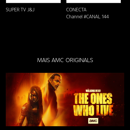
Ouro Preto/MG
SUPER TV J&J
CONECTA
PARÁ - Ananindeua
Channel #CANAL 144
PARÁ - Belém
Paraíba do Sul-RJ
Paranavaí-PR
MAIS AMC ORIGINALS
Pati dos Alferes-RJ
Petrópolis-RJ
Ponte Nova/MG
Prados-MG
Rio das Ostras/RJ