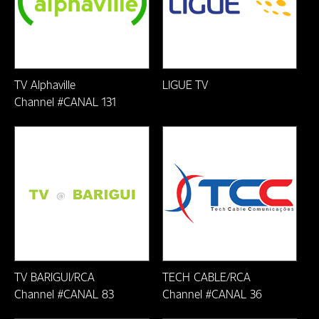
Formiga/MG
Fortaleza/CE
Franscisco Beltrão-PR
TV Alphaville
LIGUE TV
Channel #CANAL 131
Friburgo-RJ
Guarapari-ES
Ilheús-BA
Itaberuna-RJ
Itabira/MG
Itabirito/MG
TV BARIGUI/RCA
TECH CABLE/RCA
Channel #CANAL 83
Channel #CANAL 36
Itabuna-BA