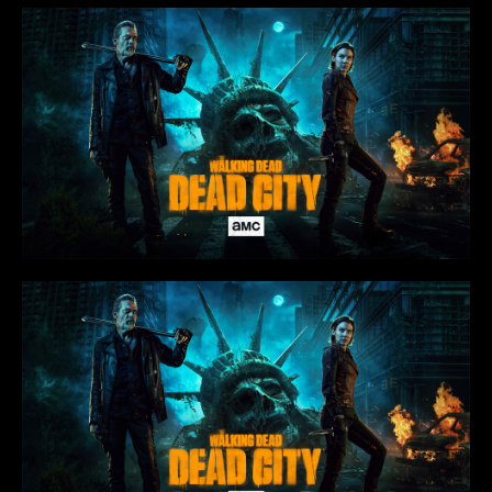
Rio Doce/MG
Rio Piracicaba/MG
Sabará/MG
Santa Barbara/MG
Santa Maria de Itabira/MG
Santo Antônio do Rio Abaixo/MG
São Domingos do Prata/MG
São Gonçalo do Rio Abaixo/MG
São João Del Rei-MG