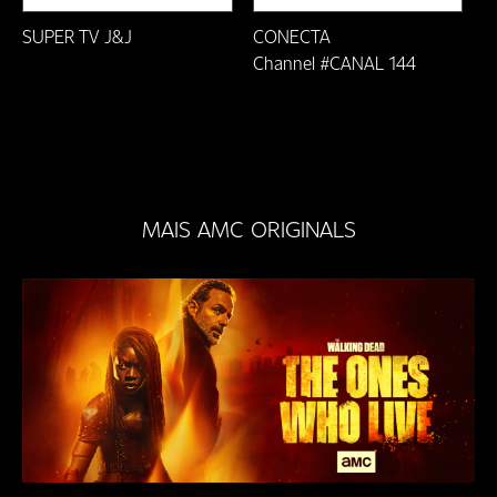
Ouro Preto/MG
SUPER TV J&J
CONECTA
PARÁ - Ananindeua
Channel #CANAL 144
PARÁ - Belém
Paraíba do Sul-RJ
Paranavaí-PR
MAIS AMC ORIGINALS
Pati dos Alferes-RJ
Petrópolis-RJ
Ponte Nova/MG
Prados-MG
Rio das Ostras/RJ