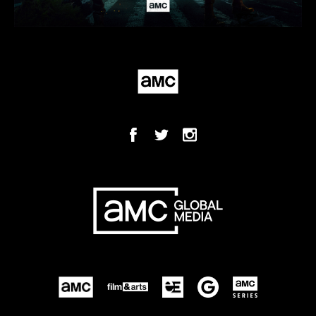
São José dos Pinhais/PR
São Mateus-ES
São Paulo
Sarandi-PR
Sinopi-MT
Tangará da Serra-MT
Teresópolis-RJ
Tiradentes-MG
Toleto-PR
Três Rios-RJ