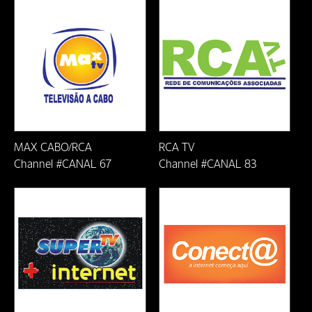
Ji-Parana-RO
João Monlevade/MG
Lauro de Freitas-BA
Linhares-ES
MAX CABO/RCA
RCA TV
Macaé/RJ
Channel #CANAL 67
Channel #CANAL 83
Mariana/MG
Natal/RN
Nova Era/MG
Nova Venecia-ES