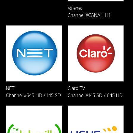
ONDE
Valenet
CIDADE: BARÃO DE COCAIS/MG
ASSISTIR
Channel #CANAL 114
Cidade: Barroso - MG
CIDADE: BELO HORIZONTE/MG
Colatina-ES
Colombo-PR
Cruz de Minas-MG
NET
Claro TV
Curitiba-PR
Channel #645 HD / 145 SD
Channel #145 SD / 645 HD
Dores de Campos-MG
Ferros/MG