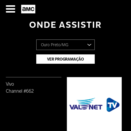
Ir
para
o
ONDE ASSISTIR
conteúdo
Ouro Preto/MG
Brasil
VER PROGRAMAÇÃO
SÉRIES
Cachoeira do Campo/MG
Vivo
Caeté/MG
FILMES
Channel #662
Catas Altas/MG
HORÁRIOS
CIDADE: ALVINÓPOLIS/MG
SERIES
FILMS
Cidade: Apucarana - PR