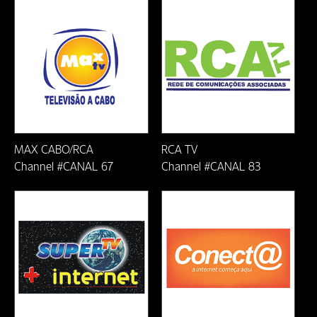
Ji-Parana-RO
João Monlevade/MG
Lauro de Freitas-BA
Linhares-ES
MAX CABO/RCA
RCA TV
Macaé/RJ
Channel #CANAL 67
Channel #CANAL 83
Mariana/MG
Natal/RN
Nova Era/MG
Nova Venecia-ES