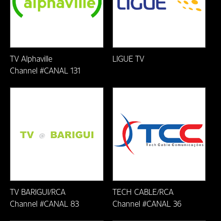
Formiga/MG
Fortaleza/CE
Franscisco Beltrão-PR
TV Alphaville
LIGUE TV
Channel #CANAL 131
Friburgo-RJ
Guarapari-ES
Ilheús-BA
Itaberuna-RJ
Itabira/MG
Itabirito/MG
TV BARIGUI/RCA
TECH CABLE/RCA
Channel #CANAL 83
Channel #CANAL 36
Itabuna-BA