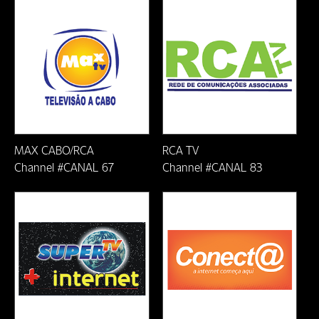
Ji-Parana-RO
João Monlevade/MG
Lauro de Freitas-BA
Linhares-ES
MAX CABO/RCA
RCA TV
Macaé/RJ
Channel #CANAL 67
Channel #CANAL 83
Mariana/MG
Natal/RN
Nova Era/MG
Nova Venecia-ES