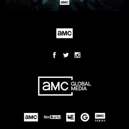
São José dos Pinhais/PR
São Mateus-ES
São Paulo
Sarandi-PR
Sinopi-MT
Tangará da Serra-MT
Teresópolis-RJ
Tiradentes-MG
Toleto-PR
Três Rios-RJ