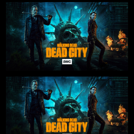
Rio Doce/MG
Rio Piracicaba/MG
Sabará/MG
Santa Barbara/MG
Santa Maria de Itabira/MG
Santo Antônio do Rio Abaixo/MG
São Domingos do Prata/MG
São Gonçalo do Rio Abaixo/MG
São João Del Rei-MG