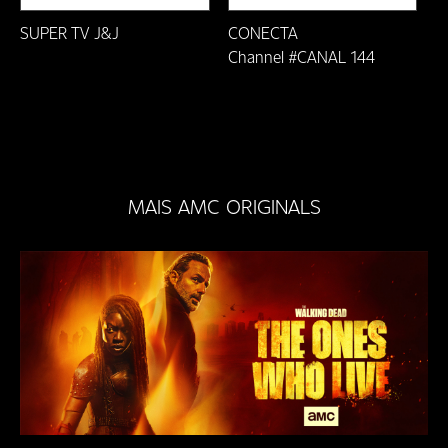
Ouro Preto/MG
SUPER TV J&J
CONECTA
PARÁ - Ananindeua
Channel #CANAL 144
PARÁ - Belém
Paraíba do Sul-RJ
Paranavaí-PR
MAIS AMC ORIGINALS
Pati dos Alferes-RJ
Petrópolis-RJ
Ponte Nova/MG
Prados-MG
Rio das Ostras/RJ