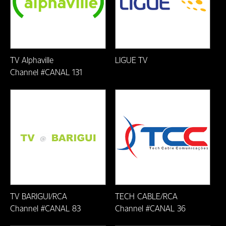
Formiga/MG
Fortaleza/CE
Franscisco Beltrão-PR
TV Alphaville
LIGUE TV
Channel #CANAL 131
Friburgo-RJ
Guarapari-ES
Ilheús-BA
Itaberuna-RJ
Itabira/MG
Itabirito/MG
TV BARIGUI/RCA
TECH CABLE/RCA
Channel #CANAL 83
Channel #CANAL 36
Itabuna-BA