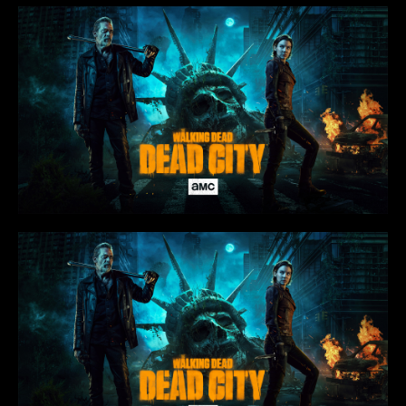
Rio Doce/MG
Rio Piracicaba/MG
Sabará/MG
Santa Barbara/MG
Santa Maria de Itabira/MG
Santo Antônio do Rio Abaixo/MG
São Domingos do Prata/MG
São Gonçalo do Rio Abaixo/MG
São João Del Rei-MG