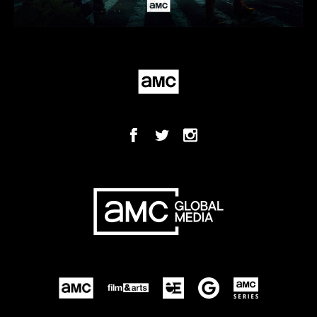
São José dos Pinhais/PR
São Mateus-ES
São Paulo
Sarandi-PR
Sinopi-MT
Tangará da Serra-MT
Teresópolis-RJ
Tiradentes-MG
Toleto-PR
Três Rios-RJ