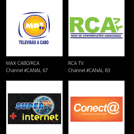
Ji-Parana-RO
João Monlevade/MG
Lauro de Freitas-BA
Linhares-ES
MAX CABO/RCA
RCA TV
Macaé/RJ
Channel #CANAL 67
Channel #CANAL 83
Mariana/MG
Natal/RN
Nova Era/MG
Nova Venecia-ES