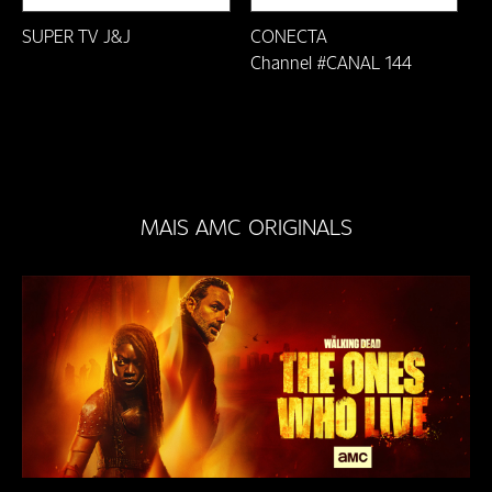
Ouro Preto/MG
SUPER TV J&J
CONECTA
PARÁ - Ananindeua
Channel #CANAL 144
PARÁ - Belém
Paraíba do Sul-RJ
Paranavaí-PR
MAIS AMC ORIGINALS
Pati dos Alferes-RJ
Petrópolis-RJ
Ponte Nova/MG
Prados-MG
Rio das Ostras/RJ